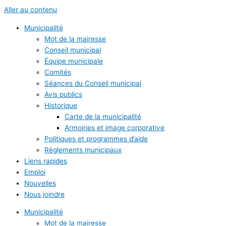
Aller au contenu
Municipalité
Mot de la mairesse
Conseil municipal
Équipe municipale
Comités
Séances du Conseil municipal
Avis publics
Historique
Carte de la municipalité
Armoiries et image corporative
Politiques et programmes d’aide
Règlements municipaux
Liens rapides
Emploi
Nouvelles
Nous joindre
Municipalité
Mot de la mairesse