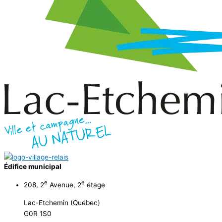
Édifice municipal
e
e
208, 2
Avenue, 2
étage
Lac-Etchemin (Québec)
G0R 1S0