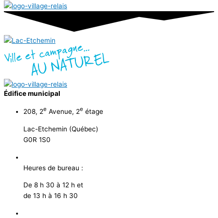
Édifice municipal
e
e
208, 2
Avenue, 2
étage
Lac-Etchemin (Québec)
G0R 1S0
Heures de bureau :
De 8 h 30 à 12 h et
de 13 h à 16 h 30